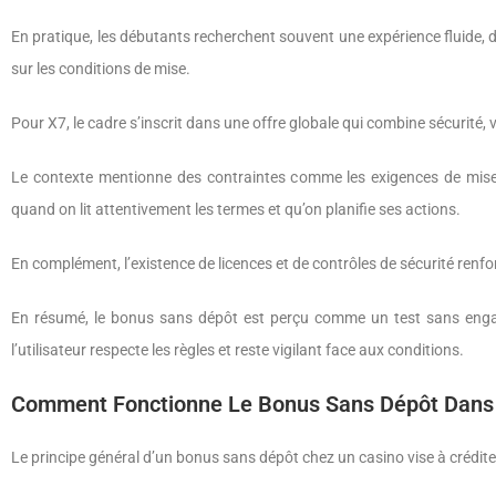
En pratique, les débutants recherchent souvent une expérience fluide, d
sur les conditions de mise.
Pour X7, le cadre s’inscrit dans une offre globale qui combine sécurité, 
Le contexte mentionne des contraintes comme les exigences de mise, l
quand on lit attentivement les termes et qu’on planifie ses actions.
En complément, l’existence de licences et de contrôles de sécurité renfo
En résumé, le bonus sans dépôt est perçu comme un test sans enga
l’utilisateur respecte les règles et reste vigilant face aux conditions.
Comment Fonctionne Le Bonus Sans Dépôt Dans
Le principe général d’un bonus sans dépôt chez un casino vise à crédite