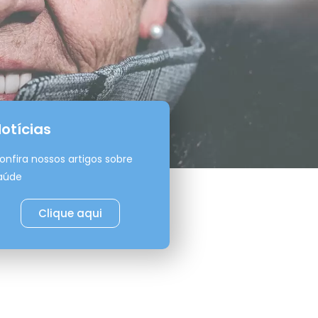
otícias
onfira nossos artigos sobre
aúde
Clique aqui