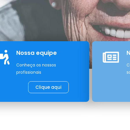
Nossa equipe
N
Conheça os nossos
C
profissionais
s
Clique aqui