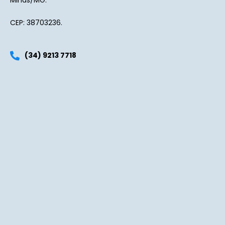
Minas/MG.
CEP: 38703236.
(34) 9213 7718